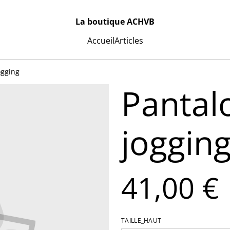
La boutique ACHVB
Accueil
Articles
ogging
Pantal
joggin
41,00 €
TAILLE_HAUT