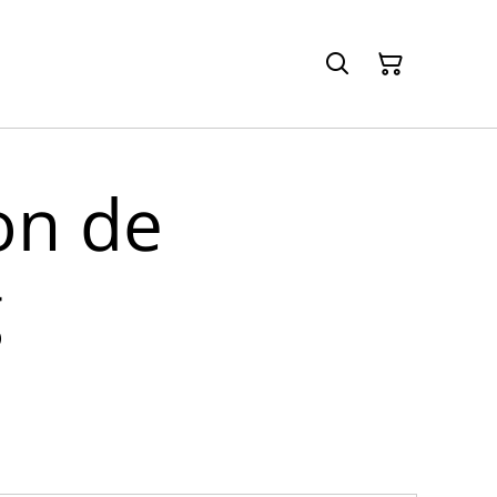
on de
g